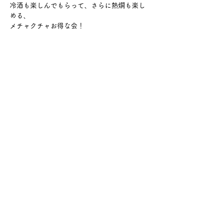
冷酒も楽しんでもらって、さらに熱燗も楽し
める、
メチャクチャお得な会！
さらに表示
このイベントをシェア
サケ・コミュニケーション株式会社
〒104-0045
東京都中央区築地2-8-1 築地永谷タウンプラ
ザ405
info@sakecommunication.com