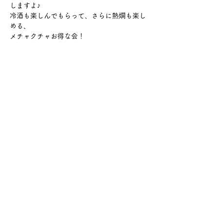
しますよ♪
冷酒も楽しんでもらって、さらに熱燗も楽し
める、
メチャクチャお得な会！
さらに表示
このイベントをシェア
サケ・コミュニケーション株式会社
〒104-0045
東京都中央区築地2-8-1 築地永谷タウンプラ
ザ405
info@sakecommunication.com