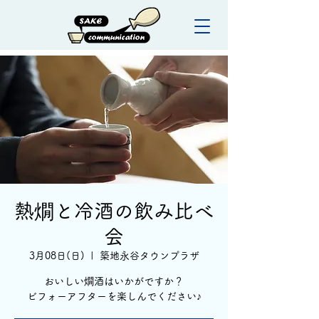
熱燗と冷酒の飲み比べ
会
3月08日(日)
  |  
築地永谷タウンプラザ
おいしい燗酒はいかがですか？
ビフォーアフターを楽しんでください♪