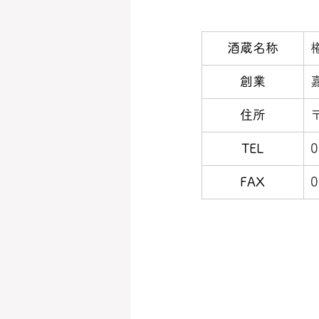
​酒蔵名称
創業
住所
TEL
0
FAX
0