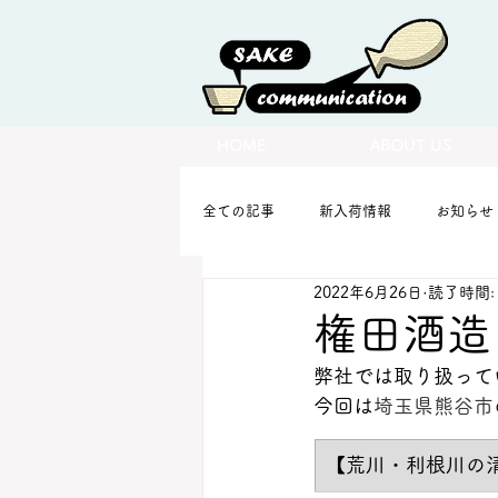
HOME
ABOUT US
全ての記事
新入荷情報
お知らせ
2022年6月26日
読了時間:
権田酒造
弊社では取り扱って
今回は
埼玉県熊谷市
​【
荒川・利根川の