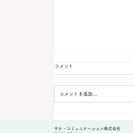
2026年度 年始のご挨拶
コメント
新年あけましておめでとうござい
ます。 旧年中は格別のご厚情を
賜り、心より御礼申し上げます。
コメントを追加…
2025年度は、私たち サケ・コミ
ュニケーション株式会社 にとっ
て、大変意義深い一年となりまし
た。特に大きな節目となったの
サケ・コミュニケーション株式会社
は、東京都中央区築地に 「Sake