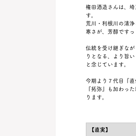
権田酒造さんは、埼
す。
荒川・利根川の清浄
寒さが、芳醇ですっ
伝統を受け継ぎなが
りとなる、より旨い
と念じています。
今期より７代目『直
『拓弥』も加わった
ります。
​【直実】